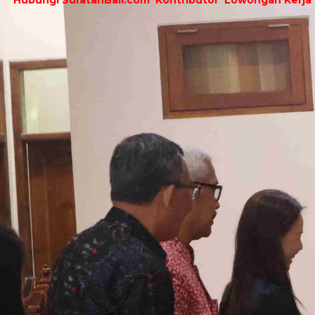
Hubungi SuratanBali.com
Kontributor
Lowongan Kerja